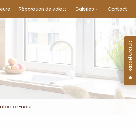
ieure
Réparation de volets
Galeries
Contact
Menuiserie intérieure
Menuiserie extérieure
Rappel Gratuit
Motorisation de volets
ntactez-nous