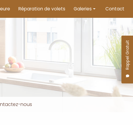
ieure
Réparation de volets
Galeries
Contact
Menuiserie intérieure
Menuiserie extérieure
Rappel Gratuit
Motorisation de volets
ntactez-nous