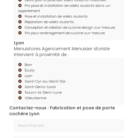
Devis pour la pose des volets roulants motorisés
Prix pose et installation de volets roulants dans un
appartement
Pose et installation de volets roulants
Réparation de volets roulants
Conception et création de cuisine design sur-mesure
Prix pour aménagement de cuisine sur-mesure
Lyon
Menuistores Agencement Menuisier storiste
intervient à proximité de :
Bron
Écully
Lyon
Saint-Cyr-au-Mont-D'or
Saint-Genis-Laval
Tassin-la-Demi-Lune
Villeurbanne
Contactez-nous : Fabrication et pose de porte
cochère Lyon
Nom Prénom