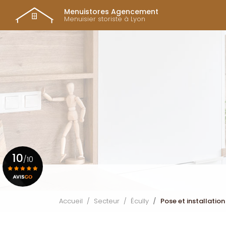
Navigation prin
Aller
Menuistores Agencement
au
Menuisier storiste à Lyon
contenu
principal
10
/10
Voir le certificat
Accueil
Secteur
Écully
Pose et installation