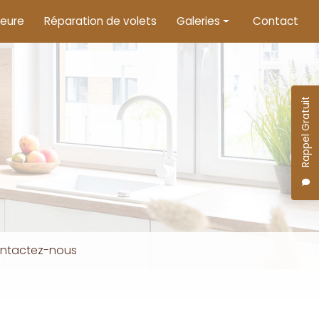
ieure
Réparation de volets
Galeries
Contact
Menuiserie intérieure
Menuiserie extérieure
Rappel Gratuit
Motorisation de volets
ntactez-nous