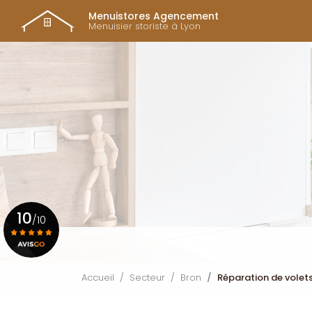
Navigation prin
Aller
Menuistores Agencement
au
Menuisier storiste à Lyon
contenu
principal
10
/10
Voir le certificat
Accueil
Secteur
Bron
Réparation de volets