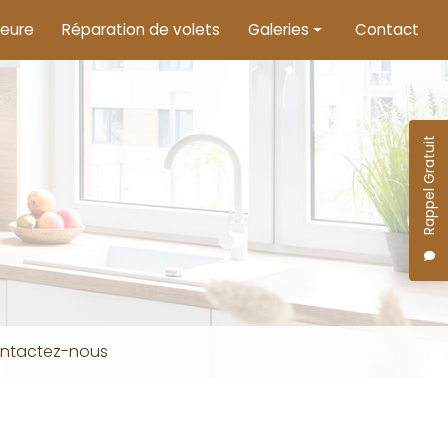
ieure
Réparation de volets
Galeries
Contact
Menuiserie intérieure
Menuiserie extérieure
Rappel Gratuit
Motorisation de volets
ntactez-nous