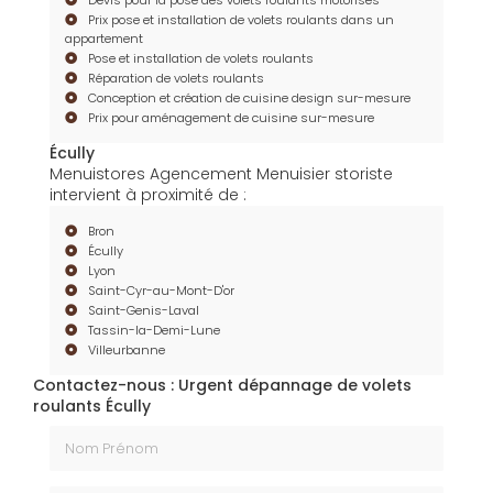
Devis pour la pose des volets roulants motorisés
Prix pose et installation de volets roulants dans un
appartement
Pose et installation de volets roulants
Réparation de volets roulants
Conception et création de cuisine design sur-mesure
Prix pour aménagement de cuisine sur-mesure
Écully
Menuistores Agencement Menuisier storiste
intervient à proximité de :
Bron
Écully
Lyon
Saint-Cyr-au-Mont-D'or
Saint-Genis-Laval
Tassin-la-Demi-Lune
Villeurbanne
Contactez-nous : Urgent dépannage de volets
roulants Écully
Nom Prénom