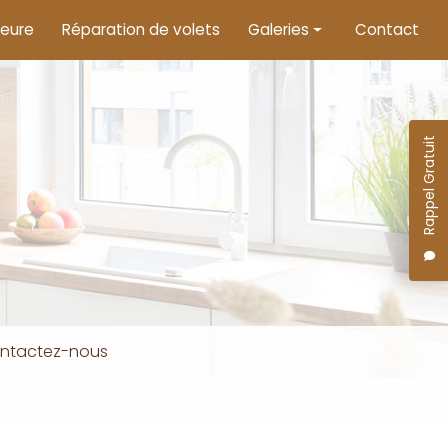
ieure
Réparation de volets
Galeries
Contact
Menuiserie intérieure
Menuiserie extérieure
Rappel Gratuit
Motorisation de volets
ntactez-nous