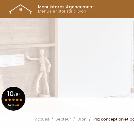
Navigation prin
Aller
Menuistores Agencement
au
Menuisier storiste à Lyon
contenu
principal
10
/10
Voir le certificat
Accueil
Secteur
Bron
Prix conception et p