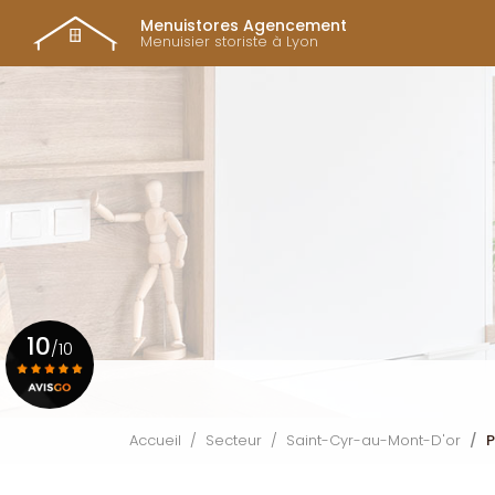
Navigation prin
Aller
Menuistores Agencement
au
Menuisier storiste à Lyon
contenu
principal
10
/10
Voir le certificat
Accueil
Secteur
Saint-Cyr-au-Mont-D'or
P