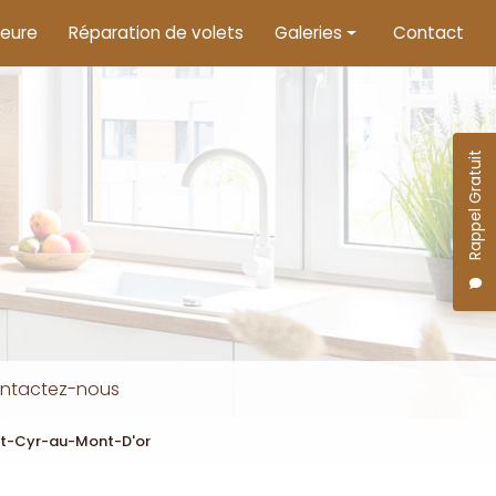
ieure
Réparation de volets
Galeries
Contact
Menuiserie intérieure
Menuiserie extérieure
Rappel Gratuit
Motorisation de volets
ntactez-nous
int-Cyr-au-Mont-D'or